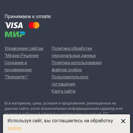
Принимаем к оплате:
Управление сайтом
Политика обработки
"Медиа-Решения
персональных данных
Создание и
Политика использования
продвижение
файлов cookies
"Приоритет"
Пользовательское
соглашение
Карта сайта
Все материалы, цены, условия и предложения, размещенные на
данном сайте, носят исключительно информационный характер и не
являются публичной офертой в соответствии со статьей 437
Гражданского кодекса Российской Федерации. Договор может быть
Используя сайт, вы соглашаетесь на обработку
составлен только после индивидуального согласования всех деталей
cookies
и оформляется в письменном виде. Для получения точной